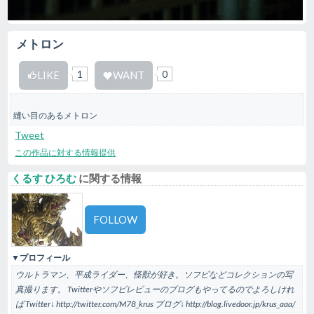
メトロン
1
0
LIKE
WANT
縫い目のあるメトロン
Tweet
この作品に対する情報提供
くるす ひろむ
に関する情報
FOLLOW
▼プロフィール
ウルトラマン、平成ライダー、怪獣が好き。ソフビなどコレクションの写
真撮ります。 Twitterやソフビレビューのブログもやってるのでよろしけれ
ば Twitter↓ http://twitter.com/M78_krus ブログ↓ http://blog.livedoor.jp/krus_aaa/