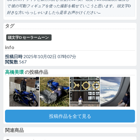
で 彼の可動フィギュアを使った撮影を載せていこうと思います。 頭文字D
好きな方いらっしゃいましたら是非 お声かけください←
タグ
頭文字D セーラームーン
info
投稿日時
2025年10月02日 07時07分
閲覧数
567
高橋美環
の投稿作品
投稿作品を全て見る
関連商品