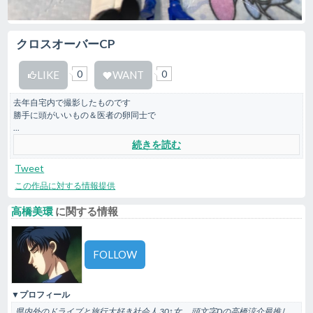
クロスオーバーCP
0
0
LIKE
WANT
去年自宅内で撮影したものです
勝手に頭がいいもの＆医者の卵同士で
...
続きを読む
Tweet
この作品に対する情報提供
高橋美環
に関する情報
FOLLOW
▼プロフィール
県内外のドライブと旅行大好き社会人 30↑女。 頭文字Dの高橋涼介最推し