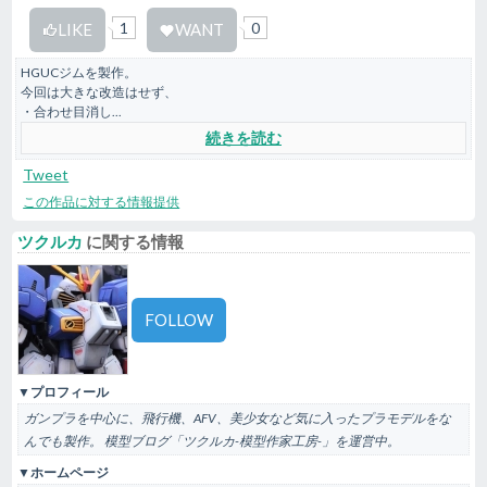
1
0
LIKE
WANT
HGUCジムを製作。
今回は大きな改造はせず、
・合わせ目消し
...
続きを読む
Tweet
この作品に対する情報提供
ツクルカ
に関する情報
FOLLOW
▼プロフィール
ガンプラを中心に、飛行機、AFV、美少女など気に入ったプラモデルをな
んでも製作。 模型ブログ「ツクルカ-模型作家工房-」を運営中。
▼ホームページ