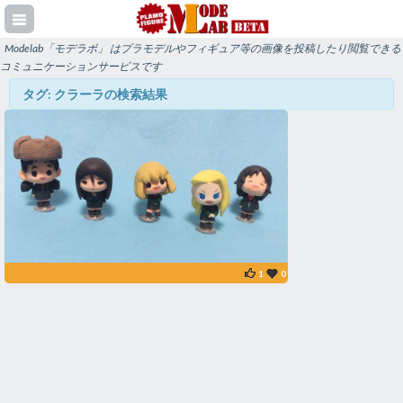
Modelab「モデラボ」 はプラモデルやフィギュア等の画像を投稿したり閲覧できる
コミュニケーションサービスです
タグ: クラーラの検索結果
登録
イン
1
0