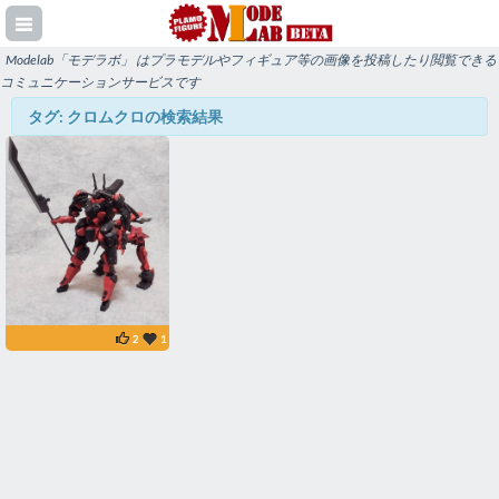
Modelab「モデラボ」 はプラモデルやフィギュア等の画像を投稿したり閲覧できる
コミュニケーションサービスです
タグ: クロムクロの検索結果
登録
イン
2
1