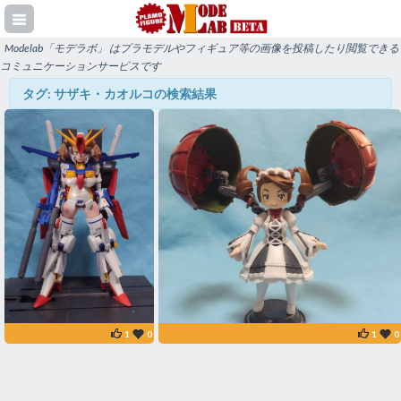
Modelab「モデラボ」 はプラモデルやフィギュア等の画像を投稿したり閲覧できる
コミュニケーションサービスです
タグ: サザキ・カオルコの検索結果
登録
イン
1
0
1
0