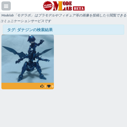
Modelab「モデラボ」 はプラモデルやフィギュア等の画像を投稿したり閲覧できる
コミュニケーションサービスです
タグ: ダナジンの検索結果
登録
イン
1
0