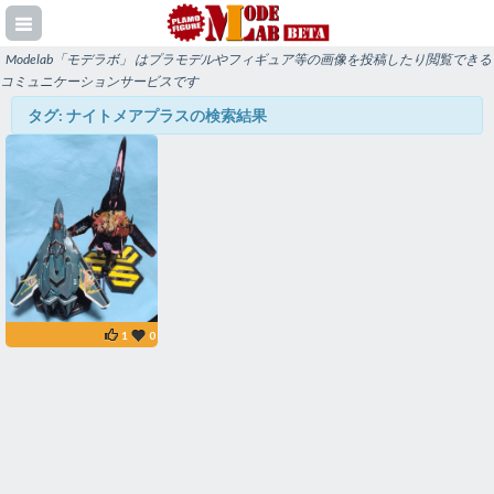
Modelab「モデラボ」 はプラモデルやフィギュア等の画像を投稿したり閲覧できる
コミュニケーションサービスです
タグ: ナイトメアプラスの検索結果
登録
イン
1
0