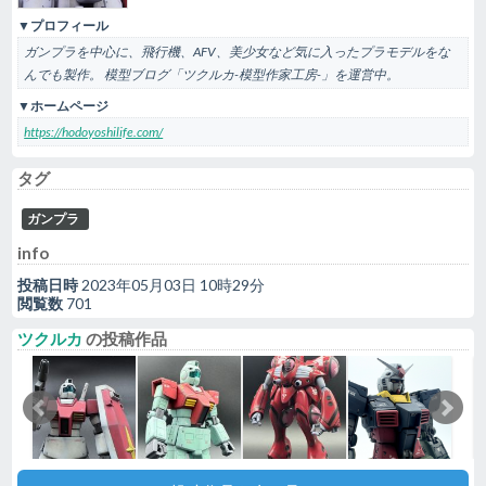
▼プロフィール
ガンプラを中心に、飛行機、AFV、美少女など気に入ったプラモデルをな
んでも製作。 模型ブログ「ツクルカ-模型作家工房-」を運営中。
▼ホームページ
https://hodoyoshilife.com/
タグ
ガンプラ
info
投稿日時
2023年05月03日 10時29分
閲覧数
701
ツクルカ
の投稿作品