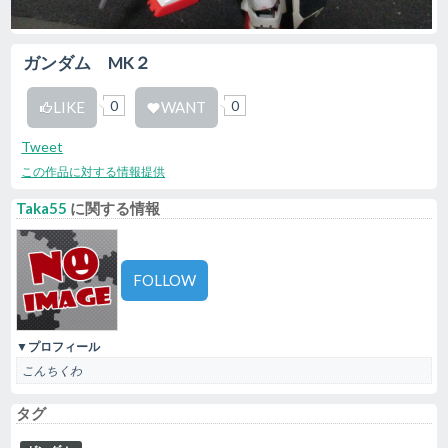
ガンダム MK２
0
0
LIKE
WANT
Tweet
この作品に対する情報提供
Taka55
に関する情報
FOLLOW
▼プロフィール
こんちくわ
タグ