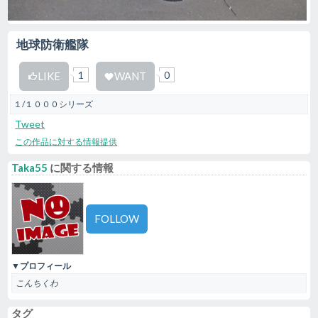
地球防衛艦隊
1
0
LIKE
WANT
１/１０００シリーズ
Tweet
この作品に対する情報提供
Taka55
に関する情報
FOLLOW
▼プロフィール
こんちくわ
タグ