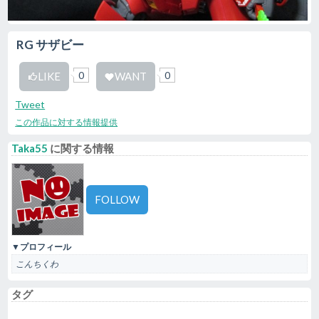
RG サザビー
0
0
LIKE
WANT
Tweet
この作品に対する情報提供
Taka55
に関する情報
FOLLOW
▼プロフィール
こんちくわ
タグ